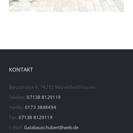
Projekt 287
KONTAKT
Benzstrasse 9, 74252 Massenbachhausen
Telefon:
07138 8129119
Handy:
0173 3848494
Fax:
07138 8129119
E-Mail:
Galabauschubert@web.de